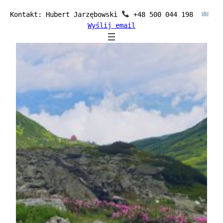
Przejdź
Kontakt: Hubert Jarzębowski 
 +48 500 044 198  
do
Wyślij email
treści