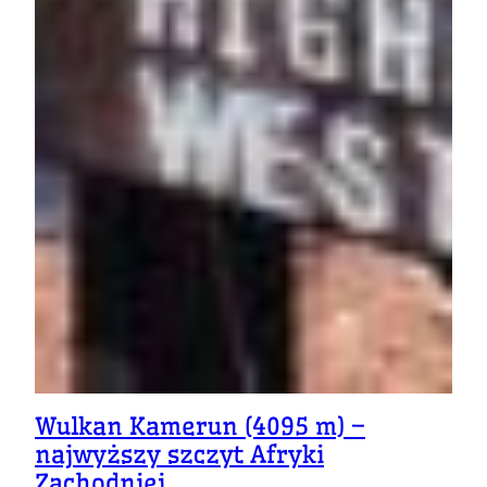
Wulkan Kamerun (4095 m) –
najwyższy szczyt Afryki
Zachodniej