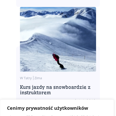
W Tatry
Zima
Kurs jazdy na snowboardzie z
instruktorem
Ferie pod Tatrami? Pora nauczyć się jeździć
na snowboardzie. Lekcje dla
Cenimy prywatność użytkowników
początkujących i zaawansowanych. Umów