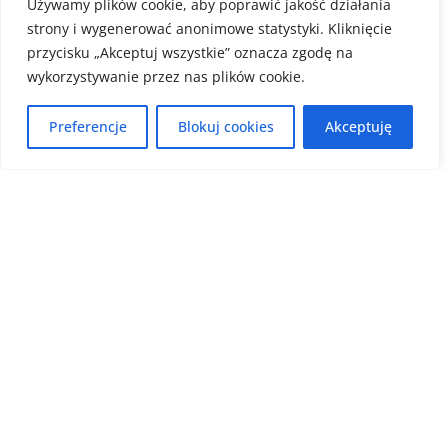
Używamy plików cookie, aby poprawić jakość działania
się indywidualnie lub zbierz ekipę…
strony i wygenerować anonimowe statystyki. Kliknięcie
by
High Away
on
08 października 2023
przycisku „Akceptuj wszystkie” oznacza zgodę na
wykorzystywanie przez nas plików cookie.
Preferencje
Blokuj cookies
Akceptuję
W Tatry
z Biurem Podróży High Away.
Tagi:
Dla grup
, 
Polska
, 
Przewodnik tatrzański
, 
Tatry
, 
Zakopane