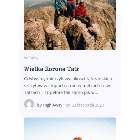
W Tatry
Wielka Korona Tatr
Gdybyśmy mierzyli wysokości tatrzańskich
szczytów w stopach a nie w metrach to w
Tatrach – zupełnie tak samo jak w…
by
High Away
on
23 listopada 2023