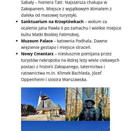
Sabały – homera Tatr. Najstarsza chałupa w
Zakopanem. Miejsce z wyjątkowym klimatem z
daleka od masowej turystyki.
Sanktuarium na Krzeptówkach
– wotum za
ocalenie Jana Pawła II po zamachu i wielkie miejsce
kultu Matki Boskiej Fatimskiej,
Muzeum Palace
– katownia Podhala. Dawne
więzienie gestapo i miejsce straceń.
Nowy Cmentarz
– niesłusznie pomijana przez
turystów nekropolia na której leży wiele ciekawych
postaci z historii Zakopanego, taternictwa i
ratownictwa m.in. Klimek Bachleda, Józef
Oppenheim i siostra Warszawska.