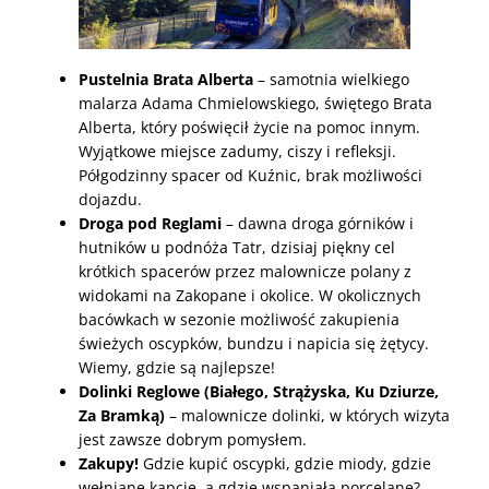
Pustelnia Brata Alberta
– samotnia wielkiego
malarza Adama Chmielowskiego, świętego Brata
Alberta, który poświęcił życie na pomoc innym.
Wyjątkowe miejsce zadumy, ciszy i refleksji.
Półgodzinny spacer od Kuźnic, brak możliwości
dojazdu.
Droga pod Reglami
– dawna droga górników i
hutników u podnóża Tatr, dzisiaj piękny cel
krótkich spacerów przez malownicze polany z
widokami na Zakopane i okolice. W okolicznych
bacówkach w sezonie możliwość zakupienia
świeżych oscypków, bundzu i napicia się żętycy.
Wiemy, gdzie są najlepsze!
Dolinki Reglowe (Białego, Strążyska, Ku Dziurze,
Za Bramką)
– malownicze dolinki, w których wizyta
jest zawsze dobrym pomysłem.
Zakupy!
Gdzie kupić oscypki, gdzie miody, gdzie
wełniane kapcie, a gdzie wspaniałą porcelanę?