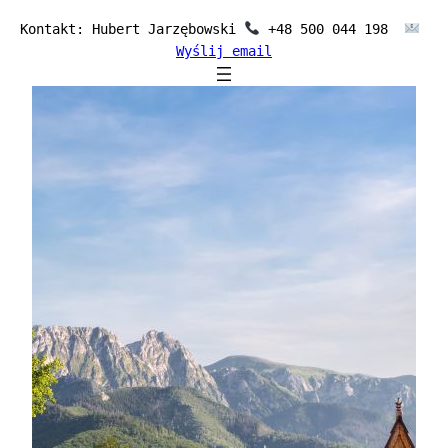
Przejdź
Kontakt: Hubert Jarzębowski 
 +48 500 044 198  
do
Wyślij email
treści