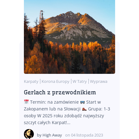
Karpaty
Korona Europy
W Tatry
Wyprawa
Gerlach z przewodnikiem
Termin: na zamówienie
Start w
Zakopanem lub na Słowacji
Grupa: 1-3
osoby W 2025 roku zdobądź najwyższy
szczyt całych Karpat!…
by
High Away
on
04 listopada 2023