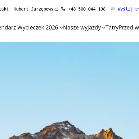
takt: Hubert Jarzębowski 
 +48 500 044 198  
Wyślij e
endarz Wycieczek 2026
Nasze wyjazdy
Tatry
Przed 