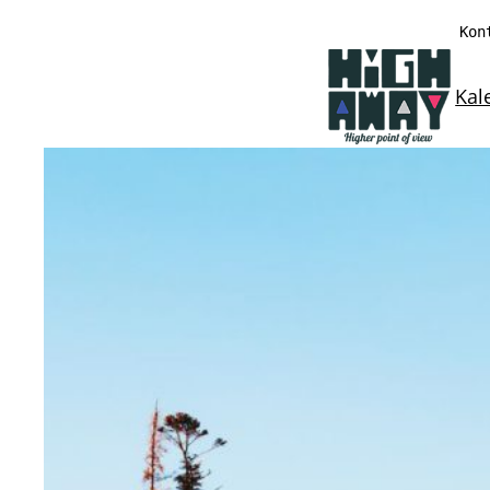
Przejdź
Kon
do
treści
Kal