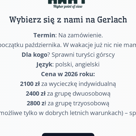
Wybierz się z nami na Gerlach
Termin
: Na zamówienie.
oczątku października. W wakacje już nic nie ma
Dla kogo
? Sprawni turyści górscy
Język
: polski, angielski
Cena w 2026 roku:
2100 zł
za wycieczkę indywidualną
2400 zł
za grupę dwuosobową
2800 z
ł za grupę trzyosobową
 możliwe tylko w dobrych letnich warunkach) – sp