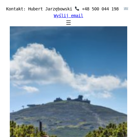
Przejdź
Kontakt: Hubert Jarzębowski 
 +48 500 044 198  
do
Wyślij email
treści