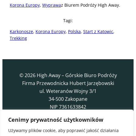
Korona Europy
, 
Wyprawa
z Biurem Podróży High Away.
Tagi:
Karkonosze
, 
Korona Europy
, 
Polska
, 
Start z Katowic
, 
Trekking
© 2026 High Away – Górskie Biuro Podróży
Firma Przewodnicka Hubert Jarzębowski
ul. Weteranów Wojny 3/1
34-500 Zakopane
NIP 7361633842
Cenimy prywatność użytkowników
Kalendarz Wycieczek 2026
Wyprawa
Używamy plików cookie, aby poprawić jakość działania
Przed wyjazdem