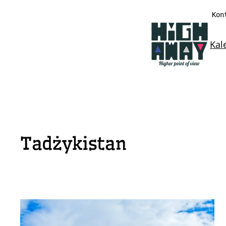
Przejdź
Kon
do
treści
Kal
Tadżykistan