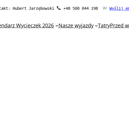
takt: Hubert Jarzębowski 
 +48 500 044 198  
Wyślij e
endarz Wycieczek 2026
Nasze wyjazdy
Tatry
Przed 